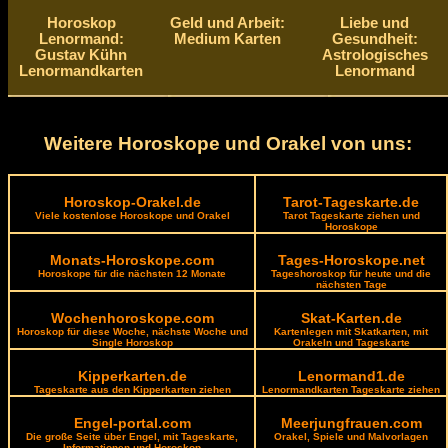
Horoskop
Geld und Arbeit:
Liebe und
Lenormand:
Medium Karten
Gesundheit:
Gustav Kühn
Astrologisches
Lenormandkarten
Lenormand
Weitere Horoskope und Orakel von uns:
Horoskop-Orakel.de
Tarot-Tageskarte.de
Viele kostenlose Horoskope und Orakel
Tarot Tageskarte ziehen und
Horoskope
Monats-Horoskope.com
Tages-Horoskope.net
Horoskope für die nächsten 12 Monate
Tageshoroskop für heute und die
nächsten Tage
Wochenhoroskope.com
Skat-Karten.de
Horoskop für diese Woche, nächste Woche und
Kartenlegen mit Skatkarten, mit
Single Horoskop
Orakeln und Tageskarte
Kipperkarten.de
Lenormand1.de
Tageskarte aus den Kipperkarten ziehen
Lenormandkarten Tageskarte ziehen
Engel-portal.com
Meerjungfrauen.com
Die große Seite über Engel, mit Tageskarte,
Orakel, Spiele und Malvorlagen
Informationen und Horoskop