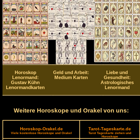
Horoskop
Geld und Arbeit:
Liebe und
Lenormand:
Medium Karten
Gesundheit:
Gustav Kühn
Astrologisches
Lenormandkarten
Lenormand
Weitere Horoskope und Orakel von uns:
Horoskop-Orakel.de
Tarot-Tageskarte.de
Viele kostenlose Horoskope und Orakel
Tarot Tageskarte ziehen und
Horoskope