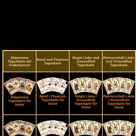
Allgemeine
Single Liebe und
Partnerschaft Liebe
Beruf und Finanzen
Tageskarte mit
Gesundheit
und Gesundheit
Tageskarte
Orakelspruch
Tageskarte
Tageskarte
Beruf / Finanzen
Single Liebe /
Partnerschaft Liebe
Allgemeine
Tageskarte für
Gesundheit
/ Gesundheit
Tageskarte für
heute
Tageskarte für
Tageskarte für
heute
heute
heute