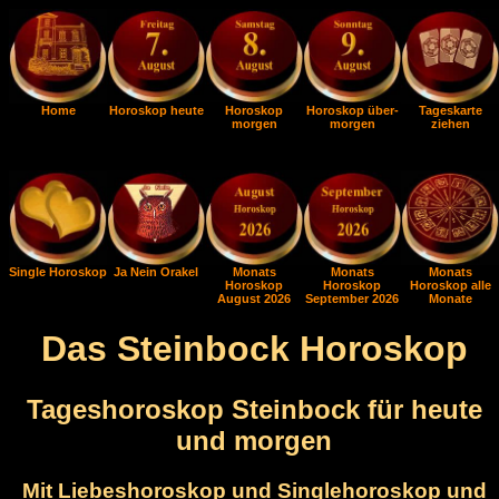
Home
Horoskop heute
Horoskop
Horoskop über-
Tageskarte
morgen
morgen
ziehen
Single Horoskop
Ja Nein Orakel
Monats
Monats
Monats
Horoskop
Horoskop
Horoskop alle
August 2026
September 2026
Monate
Das Steinbock Horoskop
Tageshoroskop Steinbock für heute
und morgen
Mit Liebeshoroskop und Singlehoroskop und