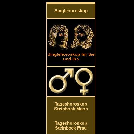
Singlehoroskop
Singlehoroskop für Sie
und ihn
Tageshoroskop
Steinbock Mann
Tageshoroskop
Steinbock Frau