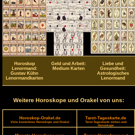
Horoskop
Geld und Arbeit:
Liebe und
Lenormand:
Medium Karten
Gesundheit:
Gustav Kühn
Astrologisches
Lenormandkarten
Lenormand
Weitere Horoskope und Orakel von uns:
Horoskop-Orakel.de
Tarot-Tageskarte.de
Viele kostenlose Horoskope und Orakel
Tarot Tageskarte ziehen und
Horoskope