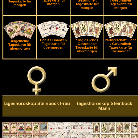
Tageskarte für
Gesundheit
/ Gesundheit
Tageskarte für
morgen
Tageskarte für
Tageskarte für
morgen
morgen
morgen
Beruf / Finanzen
Single Liebe /
Partnerschaft Liebe
Allgemeine
Tageskarte für
Gesundheit
/ Gesundheit
Tageskarte für
übermorgen
Tageskarte für
Tageskarte für
übermorgen
übermorgen
übermorgen
Tageshoroskop Steinbock Frau
Tageshoroskop Steinbock
Mann