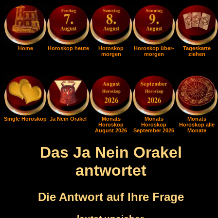
Home
Horoskop heute
Horoskop
Horoskop über-
Tageskarte
morgen
morgen
ziehen
Single Horoskop
Ja Nein Orakel
Monats
Monats
Monats
Horoskop
Horoskop
Horoskop alle
August 2026
September 2026
Monate
Das Ja Nein Orakel
antwortet
Die Antwort auf Ihre Frage