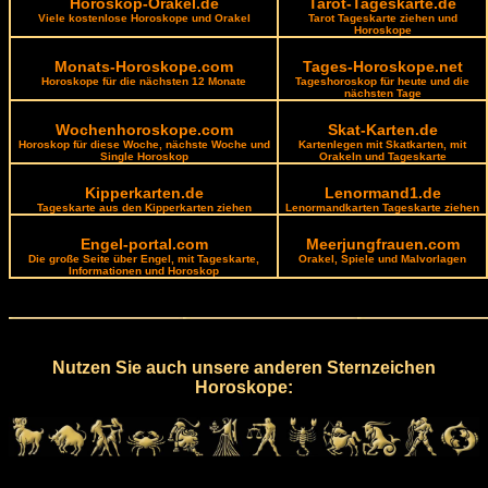
Horoskop-Orakel.de
Tarot-Tageskarte.de
Viele kostenlose Horoskope und Orakel
Tarot Tageskarte ziehen und
Horoskope
Monats-Horoskope.com
Tages-Horoskope.net
Horoskope für die nächsten 12 Monate
Tageshoroskop für heute und die
nächsten Tage
Wochenhoroskope.com
Skat-Karten.de
Horoskop für diese Woche, nächste Woche und
Kartenlegen mit Skatkarten, mit
Single Horoskop
Orakeln und Tageskarte
Kipperkarten.de
Lenormand1.de
Tageskarte aus den Kipperkarten ziehen
Lenormandkarten Tageskarte ziehen
Engel-portal.com
Meerjungfrauen.com
Die große Seite über Engel, mit Tageskarte,
Orakel, Spiele und Malvorlagen
Informationen und Horoskop
Nutzen Sie auch unsere anderen Sternzeichen
Horoskope: