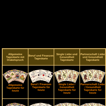
Allgemeine
Single Liebe und
Partnerschaft Liebe
Beruf und Finanzen
Tageskarte mit
Gesundheit
und Gesundheit
Tageskarte
Orakelspruch
Tageskarte
Tageskarte
Beruf / Finanzen
Single Liebe /
Partnerschaft Liebe
Allgemeine
Tageskarte für
Gesundheit
/ Gesundheit
Tageskarte für
heute
Tageskarte für
Tageskarte für
heute
heute
heute