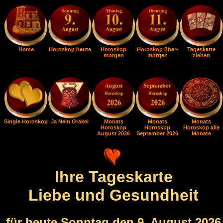
Home
Horoskop heute
Horoskop
Horoskop über-
Tageskarte
morgen
morgen
ziehen
Single Horoskop
Ja Nein Orakel
Monats
Monats
Monats
Horoskop
Horoskop
Horoskop alle
August 2026
September 2026
Monate
Ihre Tageskarte
Liebe und Gesundheit
für heute Sonntag den 9. August 2026