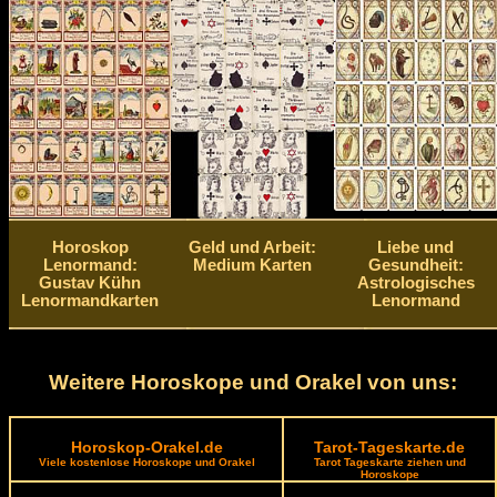
Horoskop
Geld und Arbeit:
Liebe und
Lenormand:
Medium Karten
Gesundheit:
Gustav Kühn
Astrologisches
Lenormandkarten
Lenormand
Weitere Horoskope und Orakel von uns:
Horoskop-Orakel.de
Tarot-Tageskarte.de
Viele kostenlose Horoskope und Orakel
Tarot Tageskarte ziehen und
Horoskope