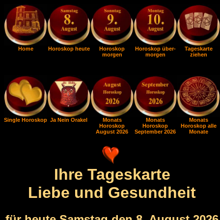
Home
Horoskop heute
Horoskop
Horoskop über-
Tageskarte
morgen
morgen
ziehen
Single Horoskop
Ja Nein Orakel
Monats
Monats
Monats
Horoskop
Horoskop
Horoskop alle
August 2026
September 2026
Monate
Ihre Tageskarte
Liebe und Gesundheit
für heute Samstag den 8. August 2026