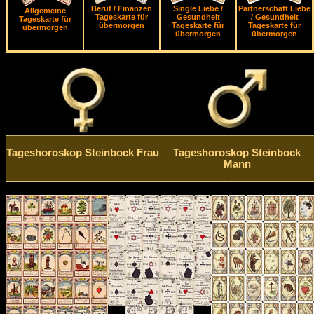
Beruf / Finanzen
Single Liebe /
Partnerschaft Liebe
Allgemeine
Tageskarte für
Gesundheit
/ Gesundheit
Tageskarte für
übermorgen
Tageskarte für
Tageskarte für
übermorgen
übermorgen
übermorgen
Tageshoroskop Steinbock Frau
Tageshoroskop Steinbock
Mann