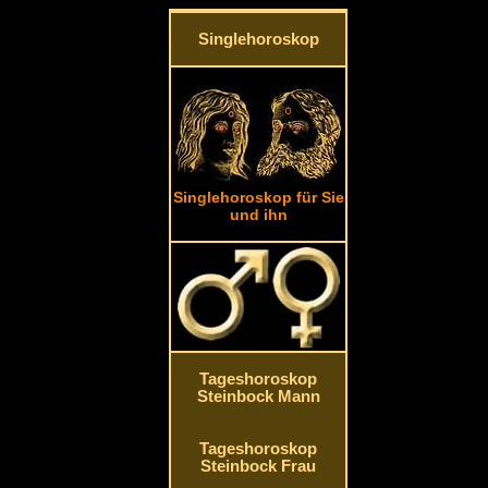
Singlehoroskop
Singlehoroskop für Sie
und ihn
Tageshoroskop
Steinbock Mann
Tageshoroskop
Steinbock Frau