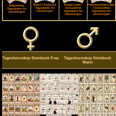
Beruf / Finanzen
Single Liebe /
Partnerschaft Liebe
Allgemeine
Tageskarte für
Gesundheit
/ Gesundheit
Tageskarte für
übermorgen
Tageskarte für
Tageskarte für
übermorgen
übermorgen
übermorgen
Tageshoroskop Steinbock Frau
Tageshoroskop Steinbock
Mann