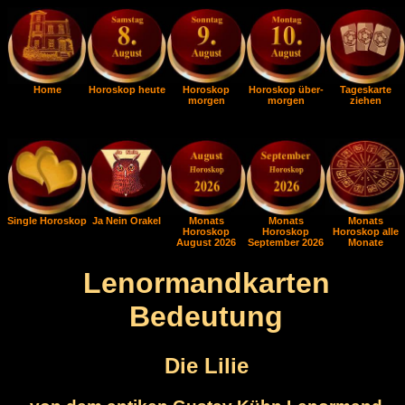
Home
Horoskop heute
Horoskop
Horoskop über-
Tageskarte
morgen
morgen
ziehen
Single Horoskop
Ja Nein Orakel
Monats
Monats
Monats
Horoskop
Horoskop
Horoskop alle
August 2026
September 2026
Monate
Lenormandkarten
Bedeutung
Die Lilie