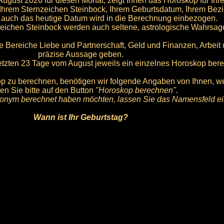
ugust 2026 für diesen Monat, zeigt Ihnen das Horoskop für Ihre
Ihrem Sternzeichen Steinbock, Ihrem Geburtsdatum, Ihrem Bezie
 auch das heutige Datum wird in die Berechnung einbezogen.
zeichen Steinbock werden auch seltene, astrologische Wahrsag
e Bereiche Liebe und Partnerschaft, Geld und Finanzen, Arbeit
präzise Aussage geben.
 letzten 23 Tage vom August jeweils ein einzelnes Horoskop ber
 zu berechnen, benötigen wir folgende Angaben von Ihnen, wen
ken Sie bitte auf den Button
"Horoskop berechnen".
nym berechnet haben möchten, lassen Sie das Namensfeld ein
Wann ist Ihr Geburtstag?