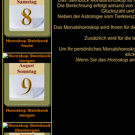
Das Steinbock Monatshoroskop für A
Die Berechnung erfolgt anhand von 
Glückszahl und
Neben der Astrologie vom Tierkreis
Das Monatshoroskop wird Ihnen für di
Zusätzlich wird für die
Horoskop Steinbock
heute
Um Ihr persönliches Monatshoroskop
klic
Wenn Sie das Horoskop ano
Horoskop Steinbock
morgen