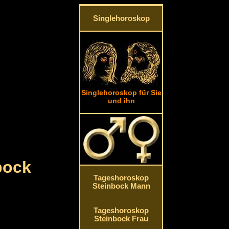
Singlehoroskop
Singlehoroskop für Sie
und ihn
bock
Tageshoroskop
Steinbock Mann
Tageshoroskop
Steinbock Frau