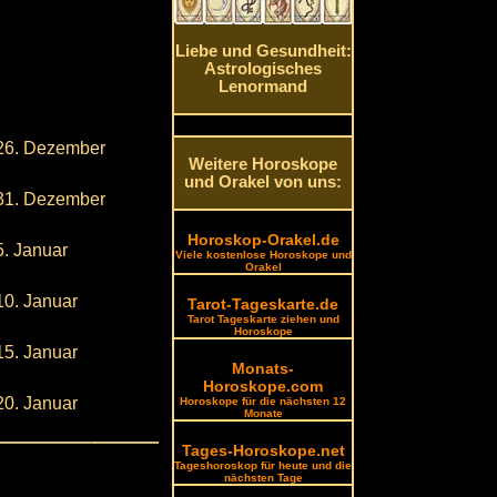
Liebe und Gesundheit:
Astrologisches
Lenormand
26. Dezember
Weitere Horoskope
und Orakel von uns:
31. Dezember
Horoskop-Orakel.de
5. Januar
Viele kostenlose Horoskope und
Orakel
10. Januar
Tarot-Tageskarte.de
Tarot Tageskarte ziehen und
Horoskope
15. Januar
Monats-
Horoskope.com
20. Januar
Horoskope für die nächsten 12
Monate
Tages-Horoskope.net
Tageshoroskop für heute und die
nächsten Tage