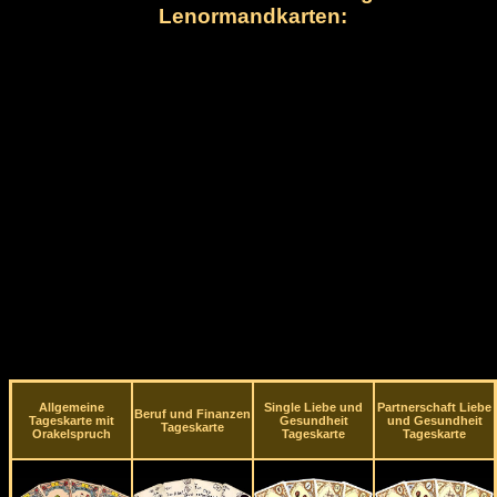
Lenormandkarten:
Allgemeine
Single Liebe und
Partnerschaft Liebe
Beruf und Finanzen
Tageskarte mit
Gesundheit
und Gesundheit
Tageskarte
Orakelspruch
Tageskarte
Tageskarte