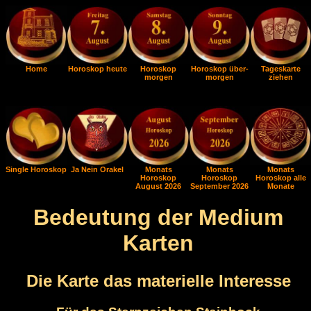
Home
Horoskop heute
Horoskop
Horoskop über-
Tageskarte
morgen
morgen
ziehen
Single Horoskop
Ja Nein Orakel
Monats
Monats
Monats
Horoskop
Horoskop
Horoskop alle
August 2026
September 2026
Monate
Bedeutung der Medium
Karten
Die Karte das materielle Interesse