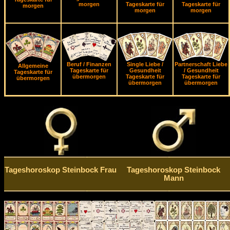
morgen
Tageskarte für
Tageskarte für
morgen
morgen
morgen
Beruf / Finanzen
Single Liebe /
Partnerschaft Liebe
Allgemeine
Tageskarte für
Gesundheit
/ Gesundheit
Tageskarte für
übermorgen
Tageskarte für
Tageskarte für
übermorgen
übermorgen
übermorgen
Tageshoroskop Steinbock Frau
Tageshoroskop Steinbock
Mann