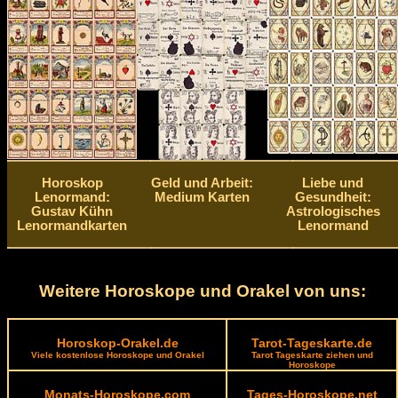
Horoskop
Geld und Arbeit:
Liebe und
Lenormand:
Medium Karten
Gesundheit:
Gustav Kühn
Astrologisches
Lenormandkarten
Lenormand
Weitere Horoskope und Orakel von uns:
Horoskop-Orakel.de
Tarot-Tageskarte.de
Viele kostenlose Horoskope und Orakel
Tarot Tageskarte ziehen und
Horoskope
Monats-Horoskope.com
Tages-Horoskope.net