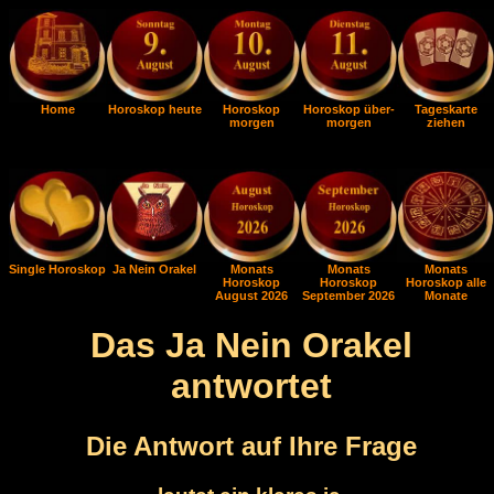
Home
Horoskop heute
Horoskop
Horoskop über-
Tageskarte
morgen
morgen
ziehen
Single Horoskop
Ja Nein Orakel
Monats
Monats
Monats
Horoskop
Horoskop
Horoskop alle
August 2026
September 2026
Monate
Das Ja Nein Orakel
antwortet
Die Antwort auf Ihre Frage