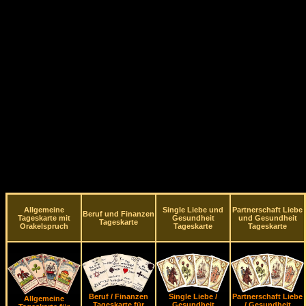
Allgemeine
Single Liebe und
Partnerschaft Liebe
Beruf und Finanzen
Tageskarte mit
Gesundheit
und Gesundheit
Tageskarte
Orakelspruch
Tageskarte
Tageskarte
Beruf / Finanzen
Single Liebe /
Partnerschaft Liebe
Allgemeine
Tageskarte für
Gesundheit
/ Gesundheit