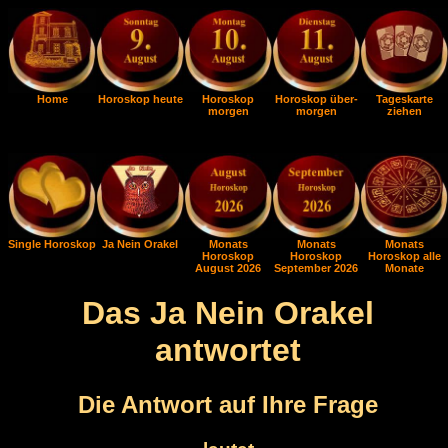
Home
Horoskop heute
Horoskop
Horoskop über-
Tageskarte
morgen
morgen
ziehen
Single Horoskop
Ja Nein Orakel
Monats
Monats
Monats
Horoskop
Horoskop
Horoskop alle
August 2026
September 2026
Monate
Das Ja Nein Orakel
antwortet
Die Antwort auf Ihre Frage