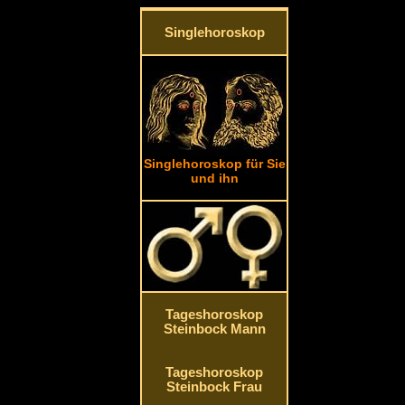
Singlehoroskop
Singlehoroskop für Sie
und ihn
Tageshoroskop
Steinbock Mann
Tageshoroskop
Steinbock Frau