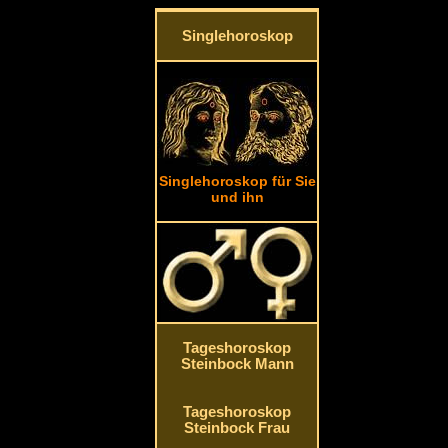
Singlehoroskop
Singlehoroskop für Sie
und ihn
Tageshoroskop
Steinbock Mann
Tageshoroskop
Steinbock Frau