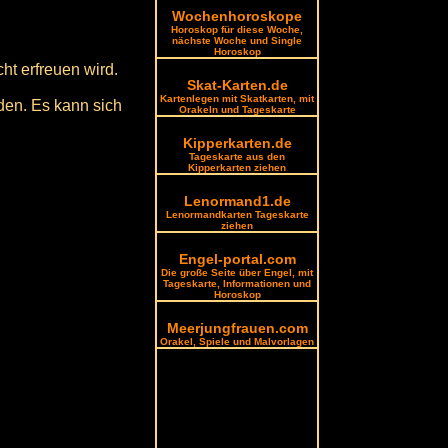
Wochenhoroskope
Horoskop für diese Woche,
nächste Woche und Single
Horoskop
ht erfreuen wird.
Skat-Karten.de
Kartenlegen mit Skatkarten, mit
den. Es kann sich
Orakeln und Tageskarte
Kipperkarten.de
Tageskarte aus den
Kipperkarten ziehen
Lenormand1.de
Lenormandkarten Tageskarte
ziehen
Engel-portal.com
Die große Seite über Engel, mit
Tageskarte, Informationen und
Horoskop
Meerjungfrauen.com
Orakel, Spiele und Malvorlagen