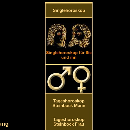
Singlehoroskop
Singlehoroskop für Sie
und ihn
Tageshoroskop
Steinbock Mann
Tageshoroskop
nung
Steinbock Frau