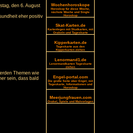
Wochenhoroskope
stag, den 6. August
Horoskop für diese Woche,
nächste Woche und Single
sundheit eher positiv
Horoskop
Skat-Karten.de
Kartenlegen mit Skatkarten, mit
Orakeln und Tageskarte
Kipperkarten.de
Tageskarte aus den
Kipperkarten ziehen
Lenormand1.de
Lenormandkarten Tageskarte
ziehen
 werden Themen wie
Engel-portal.com
er sein, dass bald
Die große Seite über Engel, mit
Tageskarte, Informationen und
Horoskop
Meerjungfrauen.com
Orakel, Spiele und Malvorlagen