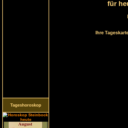
für he
Ihre Tageskart
Tageshoroskop