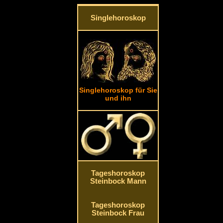
Singlehoroskop
Singlehoroskop für Sie
und ihn
Tageshoroskop
Steinbock Mann
Tageshoroskop
Steinbock Frau