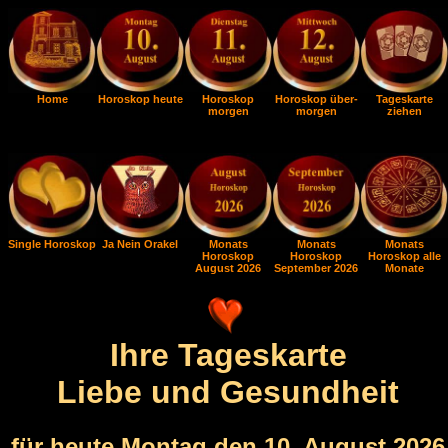
Home
Horoskop heute
Horoskop
Horoskop über-
Tageskarte
morgen
morgen
ziehen
Single Horoskop
Ja Nein Orakel
Monats
Monats
Monats
Horoskop
Horoskop
Horoskop alle
August 2026
September 2026
Monate
Ihre Tageskarte
Liebe und Gesundheit
für heute Montag den 10. August 2026