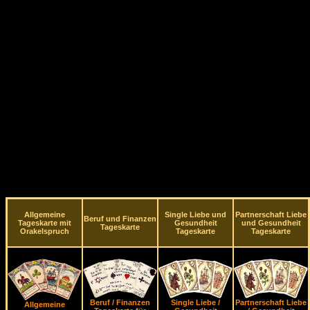
Allgemeine
Single Liebe und
Partnerschaft Liebe
Beruf und Finanzen
Tageskarte mit
Gesundheit
und Gesundheit
Tageskarte
Orakelspruch
Tageskarte
Tageskarte
Beruf / Finanzen
Single Liebe /
Partnerschaft Liebe
Allgemeine