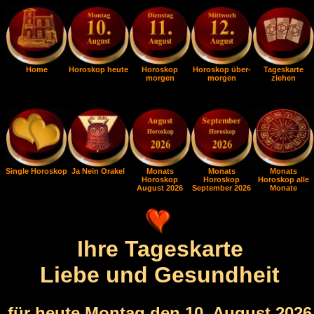
Home
Horoskop heute
Horoskop
Horoskop über-
Tageskarte
morgen
morgen
ziehen
Single Horoskop
Ja Nein Orakel
Monats
Monats
Monats
Horoskop
Horoskop
Horoskop alle
August 2026
September 2026
Monate
Ihre Tageskarte
Liebe und Gesundheit
für heute Montag den 10. August 2026