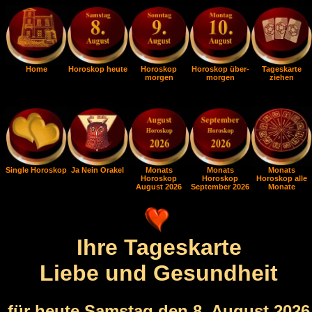
Home
Horoskop heute
Horoskop
Horoskop über-
Tageskarte
morgen
morgen
ziehen
Single Horoskop
Ja Nein Orakel
Monats
Monats
Monats
Horoskop
Horoskop
Horoskop alle
August 2026
September 2026
Monate
Ihre Tageskarte
Liebe und Gesundheit
für heute Samstag den 8. August 2026