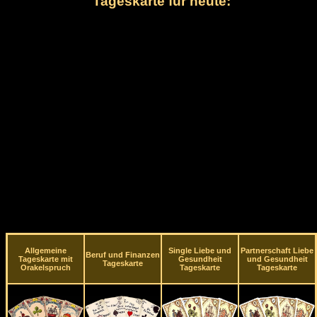
Tageskarte für heute:
Allgemeine
Single Liebe und
Partnerschaft Liebe
Beruf und Finanzen
Tageskarte mit
Gesundheit
und Gesundheit
Tageskarte
Orakelspruch
Tageskarte
Tageskarte