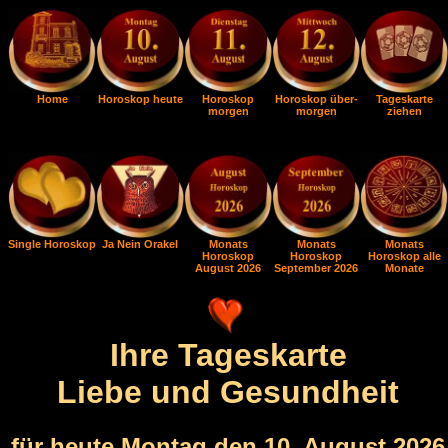
Home
Horoskop heute
Horoskop
Horoskop über-
Tageskarte
morgen
morgen
ziehen
Single Horoskop
Ja Nein Orakel
Monats
Monats
Monats
Horoskop
Horoskop
Horoskop alle
August 2026
September 2026
Monate
Ihre Tageskarte
Liebe und Gesundheit
für heute Montag den 10. August 2026