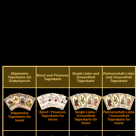
Allgemeine
Single Liebe und
Partnerschaft Liebe
Beruf und Finanzen
Tageskarte mit
Gesundheit
und Gesundheit
Tageskarte
Orakelspruch
Tageskarte
Tageskarte
Beruf / Finanzen
Single Liebe /
Partnerschaft Liebe
Allgemeine
Tageskarte für
Gesundheit
/ Gesundheit
Tageskarte für
heute
Tageskarte für
Tageskarte für
heute
heute
heute