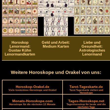
Horoskop
Geld und Arbeit:
Liebe und
Lenormand:
Medium Karten
Gesundheit:
Gustav Kühn
Astrologisches
Lenormandkarten
Lenormand
Weitere Horoskope und Orakel von uns:
Horoskop-Orakel.de
Tarot-Tageskarte.de
Viele kostenlose Horoskope und Orakel
Tarot Tageskarte ziehen und
Horoskope
Monats-Horoskope.com
Tages-Horoskope.net
Horoskope für die nächsten 12 Monate
Tageshoroskop für heute und die
nächsten Tage