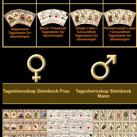
Beruf / Finanzen
Single Liebe /
Partnerschaft Liebe
Allgemeine
Tageskarte für
Gesundheit
/ Gesundheit
Tageskarte für
übermorgen
Tageskarte für
Tageskarte für
übermorgen
übermorgen
übermorgen
Tageshoroskop Steinbock Frau
Tageshoroskop Steinbock
Mann