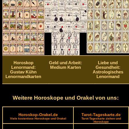
Horoskop
Geld und Arbeit:
Liebe und
Lenormand:
Medium Karten
Gesundheit:
Gustav Kühn
Astrologisches
Lenormandkarten
Lenormand
Weitere Horoskope und Orakel von uns:
Horoskop-Orakel.de
Tarot-Tageskarte.de
Viele kostenlose Horoskope und Orakel
Tarot Tageskarte ziehen und
Horoskope