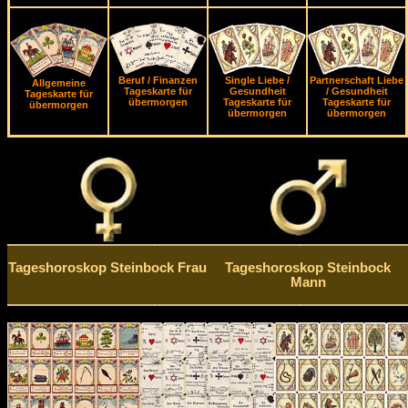
Beruf / Finanzen
Single Liebe /
Partnerschaft Liebe
Allgemeine
Tageskarte für
Gesundheit
/ Gesundheit
Tageskarte für
übermorgen
Tageskarte für
Tageskarte für
übermorgen
übermorgen
übermorgen
Tageshoroskop Steinbock Frau
Tageshoroskop Steinbock
Mann