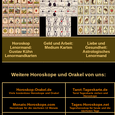
Horoskop
Geld und Arbeit:
Liebe und
Lenormand:
Medium Karten
Gesundheit:
Gustav Kühn
Astrologisches
Lenormandkarten
Lenormand
Weitere Horoskope und Orakel von uns:
Horoskop-Orakel.de
Tarot-Tageskarte.de
Viele kostenlose Horoskope und Orakel
Tarot Tageskarte ziehen und
Horoskope
Monats-Horoskope.com
Tages-Horoskope.net
Horoskope für die nächsten 12 Monate
Tageshoroskop für heute und die
nächsten Tage