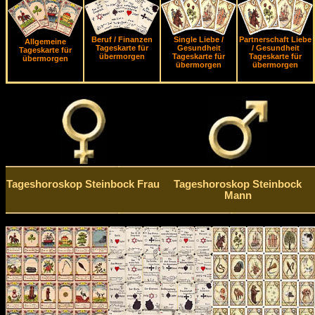
Beruf / Finanzen
Single Liebe /
Partnerschaft Liebe
Allgemeine
Tageskarte für
Gesundheit
/ Gesundheit
Tageskarte für
übermorgen
Tageskarte für
Tageskarte für
übermorgen
übermorgen
übermorgen
Tageshoroskop Steinbock Frau
Tageshoroskop Steinbock
Mann