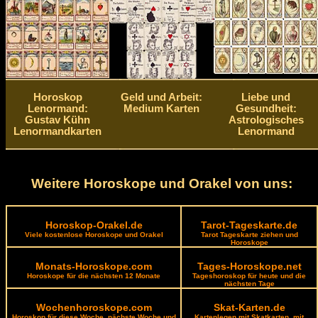
Horoskop
Geld und Arbeit:
Liebe und
Lenormand:
Medium Karten
Gesundheit:
Gustav Kühn
Astrologisches
Lenormandkarten
Lenormand
Weitere Horoskope und Orakel von uns:
Horoskop-Orakel.de
Tarot-Tageskarte.de
Viele kostenlose Horoskope und Orakel
Tarot Tageskarte ziehen und
Horoskope
Monats-Horoskope.com
Tages-Horoskope.net
Horoskope für die nächsten 12 Monate
Tageshoroskop für heute und die
nächsten Tage
Wochenhoroskope.com
Skat-Karten.de
Horoskop für diese Woche, nächste Woche und
Kartenlegen mit Skatkarten, mit