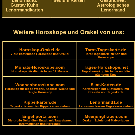
Lenormand:
Medium Karten
Gesundheit:
Gustav Kühn
Astrologisches
Lenormandkarten
Lenormand
Weitere Horoskope und Orakel von uns:
Horoskop-Orakel.de
Tarot-Tageskarte.de
Viele kostenlose Horoskope und Orakel
Tarot Tageskarte ziehen und
Horoskope
Monats-Horoskope.com
Tages-Horoskope.net
Horoskope für die nächsten 12 Monate
Tageshoroskop für heute und die
nächsten Tage
Wochenhoroskope.com
Skat-Karten.de
Horoskop für diese Woche, nächste Woche und
Kartenlegen mit Skatkarten, mit
Single Horoskop
Orakeln und Tageskarte
Kipperkarten.de
Lenormand1.de
Tageskarte aus den Kipperkarten ziehen
Lenormandkarten Tageskarte ziehen
Engel-portal.com
Meerjungfrauen.com
Die große Seite über Engel, mit Tageskarte,
Orakel, Spiele und Malvorlagen
Informationen und Horoskop