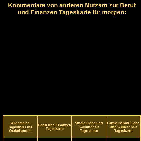
Kommentare von anderen Nutzern zur Beruf
und Finanzen Tageskarte für morgen:
Allgemeine
Single Liebe und
Partnerschaft Liebe
Beruf und Finanzen
Tageskarte mit
Gesundheit
und Gesundheit
Tageskarte
Orakelspruch
Tageskarte
Tageskarte