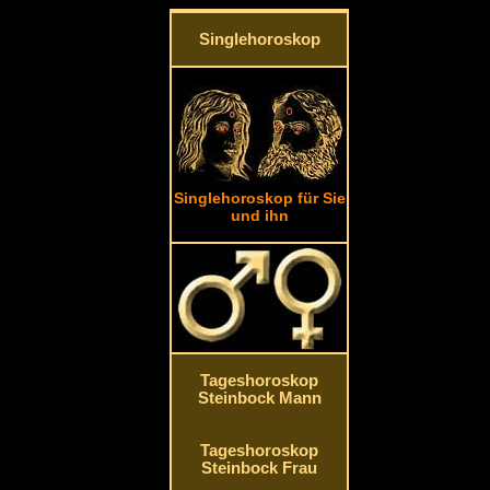
Singlehoroskop
Singlehoroskop für Sie
und ihn
Tageshoroskop
Steinbock Mann
Tageshoroskop
Steinbock Frau