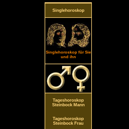
Singlehoroskop
Singlehoroskop für Sie
und ihn
Tageshoroskop
Steinbock Mann
Tageshoroskop
Steinbock Frau