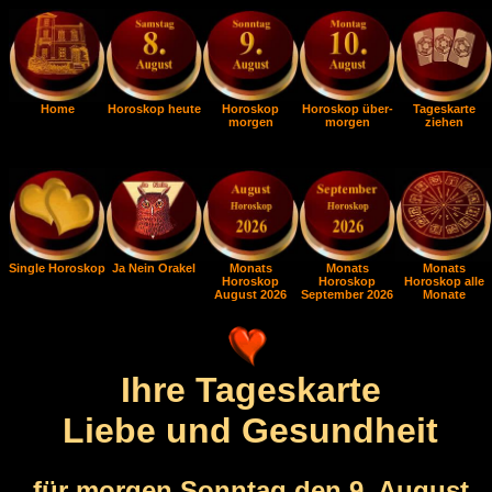
Home
Horoskop heute
Horoskop
Horoskop über-
Tageskarte
morgen
morgen
ziehen
Single Horoskop
Ja Nein Orakel
Monats
Monats
Monats
Horoskop
Horoskop
Horoskop alle
August 2026
September 2026
Monate
Ihre Tageskarte
Liebe und Gesundheit
für morgen Sonntag den 9. August