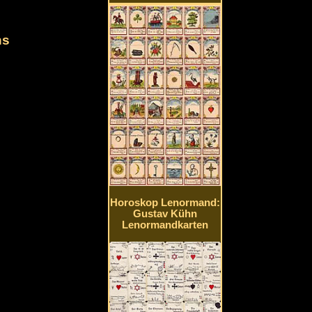
hs
Horoskop Lenormand:
Gustav Kühn
Lenormandkarten