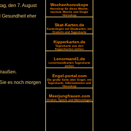
Wochenhoroskope
tag, den 7. August
Horoskop für diese Woche,
nächste Woche und Single
nd Gesundheit eher
Horoskop
Skat-Karten.de
Kartenlegen mit Skatkarten, mit
Orakeln und Tageskarte
Kipperkarten.de
Tageskarte aus den
Kipperkarten ziehen
Lenormand1.de
Lenormandkarten Tageskarte
ziehen
draußen.
Engel-portal.com
Die große Seite über Engel, mit
n Sie es noch morgen
Tageskarte, Informationen und
Horoskop
Meerjungfrauen.com
Orakel, Spiele und Malvorlagen