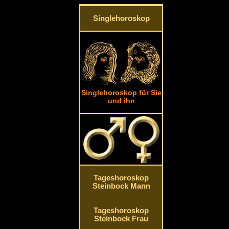
Singlehoroskop
Singlehoroskop für Sie
und ihn
Tageshoroskop
Steinbock Mann
Tageshoroskop
Steinbock Frau