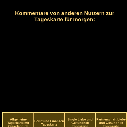
Kommentare von anderen Nutzern zur
Tageskarte für morgen:
Allgemeine
Single Liebe und
Partnerschaft Liebe
Beruf und Finanzen
Tageskarte mit
Gesundheit
und Gesundheit
Tageskarte
Orakelspruch
Tageskarte
Tageskarte