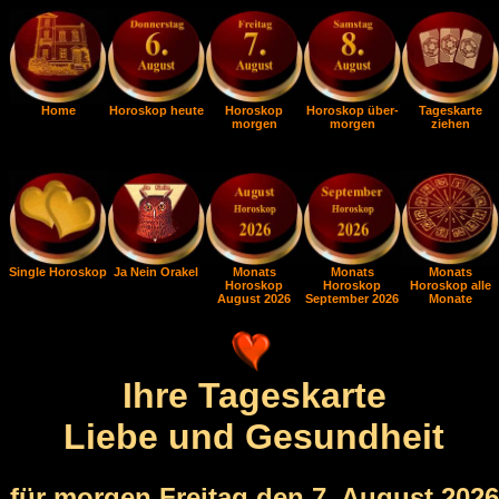
Home
Horoskop heute
Horoskop
Horoskop über-
Tageskarte
morgen
morgen
ziehen
Single Horoskop
Ja Nein Orakel
Monats
Monats
Monats
Horoskop
Horoskop
Horoskop alle
August 2026
September 2026
Monate
Ihre Tageskarte
Liebe und Gesundheit
für morgen Freitag den 7. August 2026