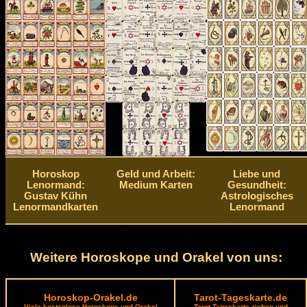
Horoskop
Geld und Arbeit:
Liebe und
Lenormand:
Medium Karten
Gesundheit:
Gustav Kühn
Astrologisches
Lenormandkarten
Lenormand
Weitere Horoskope und Orakel von uns:
Horoskop-Orakel.de
Tarot-Tageskarte.de
Viele kostenlose Horoskope und Orakel
Tarot Tageskarte ziehen und