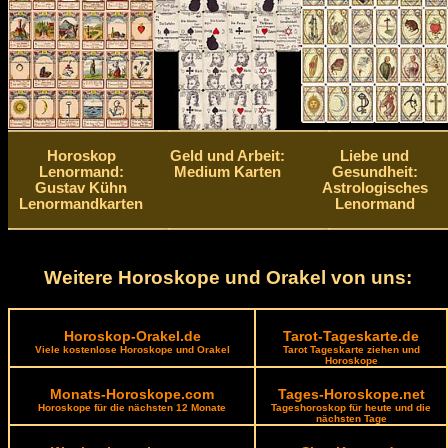
Horoskop
Geld und Arbeit:
Liebe und
Lenormand:
Medium Karten
Gesundheit:
Gustav Kühn
Astrologisches
Lenormandkarten
Lenormand
Weitere Horoskope und Orakel von uns:
Horoskop-Orakel.de
Tarot-Tageskarte.de
Viele kostenlose Horoskope und Orakel
Tarot Tageskarte ziehen und
Horoskope
Monats-Horoskope.com
Tages-Horoskope.net
Horoskope für die nächsten 12 Monate
Tageshoroskop für heute und die
nächsten Tage