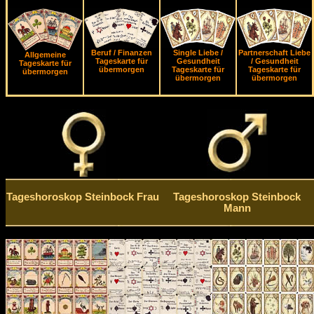
Beruf / Finanzen
Single Liebe /
Partnerschaft Liebe
Allgemeine
Tageskarte für
Gesundheit
/ Gesundheit
Tageskarte für
übermorgen
Tageskarte für
Tageskarte für
übermorgen
übermorgen
übermorgen
Tageshoroskop Steinbock Frau
Tageshoroskop Steinbock
Mann