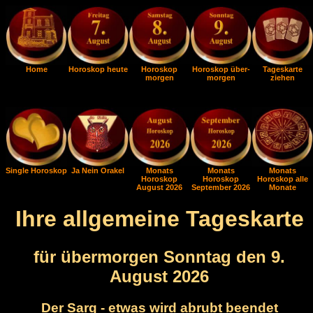
Home
Horoskop heute
Horoskop
Horoskop über-
Tageskarte
morgen
morgen
ziehen
Single Horoskop
Ja Nein Orakel
Monats
Monats
Monats
Horoskop
Horoskop
Horoskop alle
August 2026
September 2026
Monate
Ihre allgemeine Tageskarte
für übermorgen Sonntag den 9.
August 2026
Der Sarg - etwas wird abrubt beendet