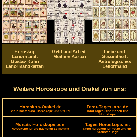
Horoskop
Geld und Arbeit:
Liebe und
Lenormand:
Medium Karten
Gesundheit:
Gustav Kühn
Astrologisches
Lenormandkarten
Lenormand
Weitere Horoskope und Orakel von uns:
Horoskop-Orakel.de
Tarot-Tageskarte.de
Viele kostenlose Horoskope und Orakel
Tarot Tageskarte ziehen und
Horoskope
Monats-Horoskope.com
Tages-Horoskope.net
Horoskope für die nächsten 12 Monate
Tageshoroskop für heute und die
nächsten Tage