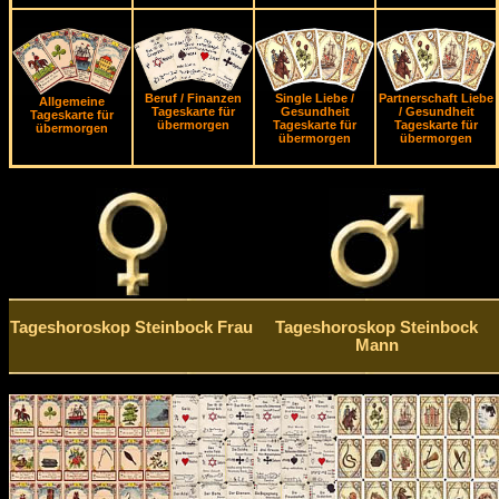
Beruf / Finanzen
Single Liebe /
Partnerschaft Liebe
Allgemeine
Tageskarte für
Gesundheit
/ Gesundheit
Tageskarte für
übermorgen
Tageskarte für
Tageskarte für
übermorgen
übermorgen
übermorgen
Tageshoroskop Steinbock Frau
Tageshoroskop Steinbock
Mann