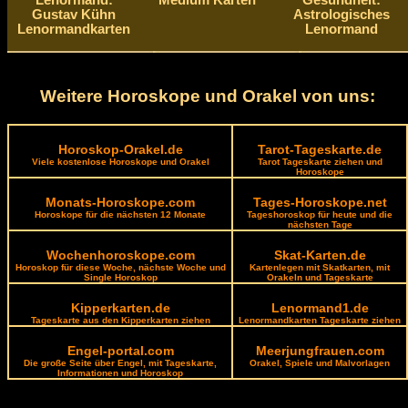
Lenormand:
Medium Karten
Gesundheit:
Gustav Kühn
Astrologisches
Lenormandkarten
Lenormand
Weitere Horoskope und Orakel von uns:
Horoskop-Orakel.de
Tarot-Tageskarte.de
Viele kostenlose Horoskope und Orakel
Tarot Tageskarte ziehen und
Horoskope
Monats-Horoskope.com
Tages-Horoskope.net
Horoskope für die nächsten 12 Monate
Tageshoroskop für heute und die
nächsten Tage
Wochenhoroskope.com
Skat-Karten.de
Horoskop für diese Woche, nächste Woche und
Kartenlegen mit Skatkarten, mit
Single Horoskop
Orakeln und Tageskarte
Kipperkarten.de
Lenormand1.de
Tageskarte aus den Kipperkarten ziehen
Lenormandkarten Tageskarte ziehen
Engel-portal.com
Meerjungfrauen.com
Die große Seite über Engel, mit Tageskarte,
Orakel, Spiele und Malvorlagen
Informationen und Horoskop