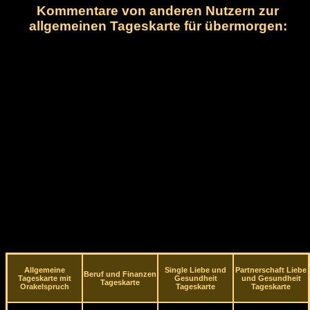
Kommentare von anderen Nutzern zur
allgemeinen Tageskarte für übermorgen:
Allgemeine
Single Liebe und
Partnerschaft Liebe
Beruf und Finanzen
Tageskarte mit
Gesundheit
und Gesundheit
Tageskarte
Orakelspruch
Tageskarte
Tageskarte