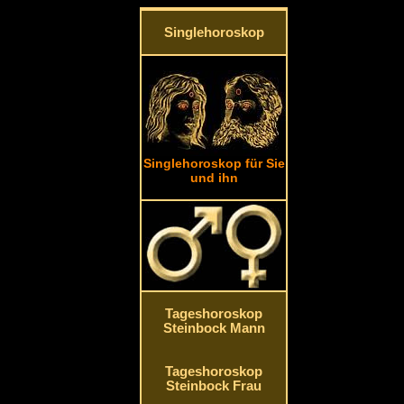
Singlehoroskop
Singlehoroskop für Sie
und ihn
Tageshoroskop
Steinbock Mann
Tageshoroskop
Steinbock Frau