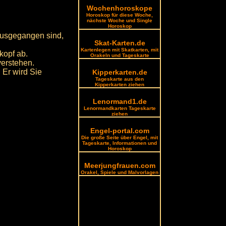
Wochenhoroskope
Horoskop für diese Woche,
nächste Woche und Single
Horoskop
 ausgegangen sind,
Skat-Karten.de
Kartenlegen mit Skatkarten, mit
kopf ab.
Orakeln und Tageskarte
verstehen.
Er wird Sie
Kipperkarten.de
Tageskarte aus den
Kipperkarten ziehen
Lenormand1.de
Lenormandkarten Tageskarte
ziehen
Engel-portal.com
Die große Seite über Engel, mit
Tageskarte, Informationen und
Horoskop
Meerjungfrauen.com
Orakel, Spiele und Malvorlagen