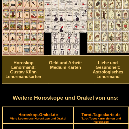
Horoskop
Geld und Arbeit:
Liebe und
Lenormand:
Medium Karten
Gesundheit:
Gustav Kühn
Astrologisches
Lenormandkarten
Lenormand
Weitere Horoskope und Orakel von uns:
Horoskop-Orakel.de
Tarot-Tageskarte.de
Viele kostenlose Horoskope und Orakel
Tarot Tageskarte ziehen und
Horoskope