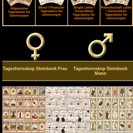
Beruf / Finanzen
Single Liebe /
Partnerschaft Liebe
Allgemeine
Tageskarte für
Gesundheit
/ Gesundheit
Tageskarte für
übermorgen
Tageskarte für
Tageskarte für
übermorgen
übermorgen
übermorgen
Tageshoroskop Steinbock Frau
Tageshoroskop Steinbock
Mann