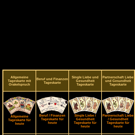
Allgemeine
Single Liebe und
Partnerschaft Liebe
Beruf und Finanzen
Tageskarte mit
Gesundheit
und Gesundheit
Tageskarte
Orakelspruch
Tageskarte
Tageskarte
Beruf / Finanzen
Single Liebe /
Partnerschaft Liebe
Allgemeine
Tageskarte für
Gesundheit
/ Gesundheit
Tageskarte für
heute
Tageskarte für
Tageskarte für
heute
heute
heute