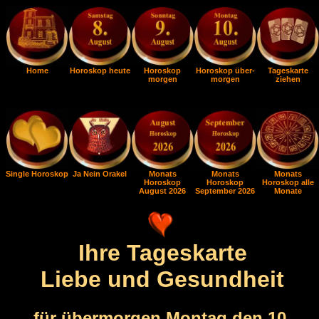
Home
Horoskop heute
Horoskop
Horoskop über-
Tageskarte
morgen
morgen
ziehen
Single Horoskop
Ja Nein Orakel
Monats
Monats
Monats
Horoskop
Horoskop
Horoskop alle
August 2026
September 2026
Monate
Ihre Tageskarte
Liebe und Gesundheit
für übermorgen Montag den 10.