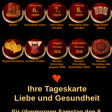
Home
Horoskop heute
Horoskop
Horoskop über-
Tageskarte
morgen
morgen
ziehen
Single Horoskop
Ja Nein Orakel
Monats
Monats
Monats
Horoskop
Horoskop
Horoskop alle
August 2026
September 2026
Monate
Ihre Tageskarte
Liebe und Gesundheit
für übermorgen Samstag den 8.