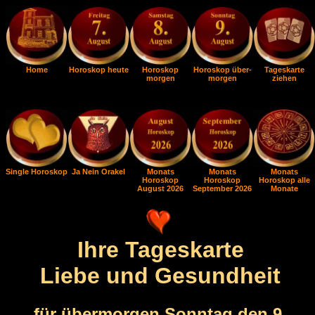
Home
Horoskop heute
Horoskop
Horoskop über-
Tageskarte
morgen
morgen
ziehen
Single Horoskop
Ja Nein Orakel
Monats
Monats
Monats
Horoskop
Horoskop
Horoskop alle
August 2026
September 2026
Monate
Ihre Tageskarte
Liebe und Gesundheit
für übermorgen Sonntag den 9.