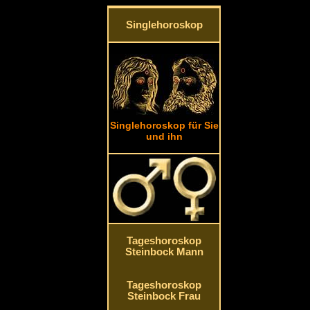
Singlehoroskop
Singlehoroskop für Sie
und ihn
Tageshoroskop
Steinbock Mann
Tageshoroskop
Steinbock Frau