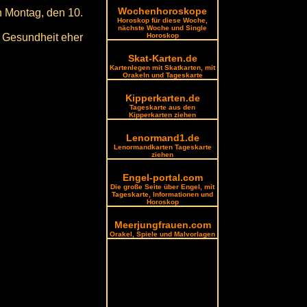
Wochenhoroskope
n Montag, den 10.
Horoskop für diese Woche,
nächste Woche und Single
d Gesundheit eher
Horoskop
Skat-Karten.de
Kartenlegen mit Skatkarten, mit
Orakeln und Tageskarte
Kipperkarten.de
Tageskarte aus den
Kipperkarten ziehen
Lenormand1.de
Lenormandkarten Tageskarte
ziehen
Engel-portal.com
Die große Seite über Engel, mit
Tageskarte, Informationen und
Horoskop
Meerjungfrauen.com
Orakel, Spiele und Malvorlagen