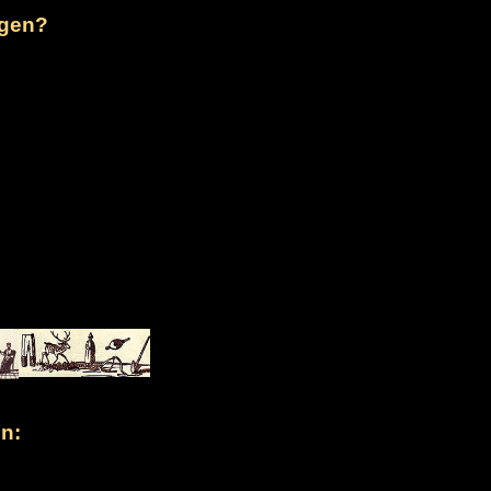
rgen?
n: