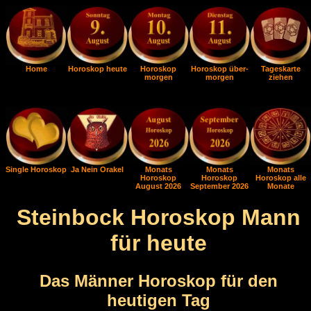
Home
Horoskop heute
Horoskop
Horoskop über-
Tageskarte
morgen
morgen
ziehen
Single Horoskop
Ja Nein Orakel
Monats
Monats
Monats
Horoskop
Horoskop
Horoskop alle
August 2026
September 2026
Monate
Steinbock Horoskop Mann
für heute
Das Männer Horoskop für den
heutigen Tag