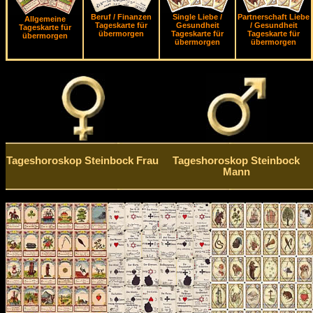
Beruf / Finanzen
Single Liebe /
Partnerschaft Liebe
Allgemeine
Tageskarte für
Gesundheit
/ Gesundheit
Tageskarte für
übermorgen
Tageskarte für
Tageskarte für
übermorgen
übermorgen
übermorgen
Tageshoroskop Steinbock Frau
Tageshoroskop Steinbock
Mann