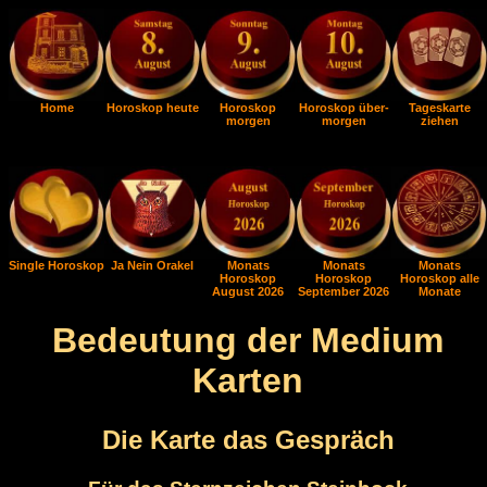
Home
Horoskop heute
Horoskop
Horoskop über-
Tageskarte
morgen
morgen
ziehen
Single Horoskop
Ja Nein Orakel
Monats
Monats
Monats
Horoskop
Horoskop
Horoskop alle
August 2026
September 2026
Monate
Bedeutung der Medium
Karten
Die Karte das Gespräch