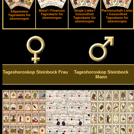
Beruf / Finanzen
Single Liebe /
Partnerschaft Liebe
Allgemeine
Tageskarte für
Gesundheit
/ Gesundheit
Tageskarte für
übermorgen
Tageskarte für
Tageskarte für
übermorgen
übermorgen
übermorgen
Tageshoroskop Steinbock Frau
Tageshoroskop Steinbock
Mann