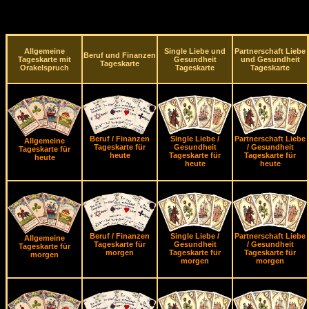
Allgemeine
Single Liebe und
Partnerschaft Liebe
Beruf und Finanzen
Tageskarte mit
Gesundheit
und Gesundheit
Tageskarte
Orakelspruch
Tageskarte
Tageskarte
Beruf / Finanzen
Single Liebe /
Partnerschaft Liebe
Allgemeine
Tageskarte für
Gesundheit
/ Gesundheit
Tageskarte für
heute
Tageskarte für
Tageskarte für
heute
heute
heute
Beruf / Finanzen
Single Liebe /
Partnerschaft Liebe
Allgemeine
Tageskarte für
Gesundheit
/ Gesundheit
Tageskarte für
morgen
Tageskarte für
Tageskarte für
morgen
morgen
morgen