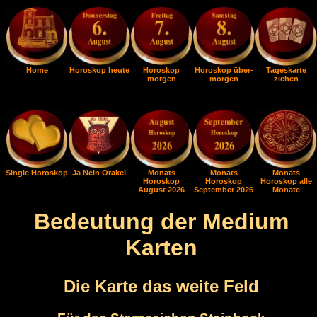
Home
Horoskop heute
Horoskop
Horoskop über-
Tageskarte
morgen
morgen
ziehen
Single Horoskop
Ja Nein Orakel
Monats
Monats
Monats
Horoskop
Horoskop
Horoskop alle
August 2026
September 2026
Monate
Bedeutung der Medium
Karten
Die Karte das weite Feld